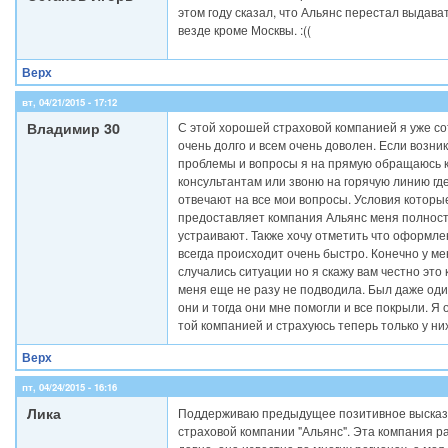
этом году сказал, что Альянс перестал выдав
везде кроме Москвы. :((
Верх
вт, 04/21/2015 - 17:12
Владимир 30
С этой хорошей страховой компанией я уже с
очень долго и всем очень доволен. Если возник
проблемы и вопросы я на прямую обращаюсь 
консультантам или звоню на горячую линию гд
отвечают на все мои вопросы. Условия которы
предоставляет компания Альянс меня полнос
устраивают. Также хочу отметить что оформле
всегда происходит очень быстро. Конечно у м
случались ситуации но я скажу вам честно это
меня еще не разу не подводила. Был даже оди
они и тогда они мне помогли и все покрыли. Я
той компанией и страхуюсь теперь только у них
Верх
пт, 04/24/2015 - 16:16
Лика
Поддерживаю предыдущее позитивное высказ
страховой компании "Альянс". Эта компания р