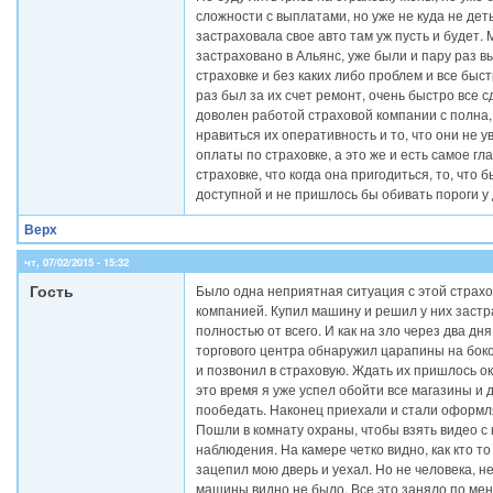
сложности с выплатами, но уже не куда не деть
застраховала свое авто там уж пусть и будет. 
застраховано в Альянс, уже были и пару раз 
страховке и без каких либо проблем и все быст
раз был за их счет ремонт, очень быстро все с
доволен работой страховой компании с полна,
нравиться их оперативность и то, что они не у
оплаты по страховке, а это же и есть самое гл
страховке, что когда она пригодиться, то, что 
доступной и не пришлось бы обивать пороги у
Верх
чт, 07/02/2015 - 15:32
Гость
Было одна неприятная ситуация с этой страх
компанией. Купил машину и решил у них застр
полностью от всего. И как на зло через два дня
торгового центра обнаружил царапины на боко
и позвонил в страховую. Ждать их пришлось ок
это время я уже успел обойти все магазины и 
пообедать. Наконец приехали и стали оформл
Пошли в комнату охраны, чтобы взять видео с
наблюдения. На камере четко видно, как кто т
зацепил мою дверь и уехал. Но не человека, н
машины видно не было. Все это заняло по ме