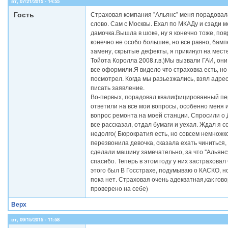
вт, 07/21/2015 - 14:55
Гость
Страховая компания "Альянс" меня порадовала
слово. Сам с Москвы. Ехал по МКАДу и сзади 
дамочка.Вышла в шоке, ну я конечно тоже, по
конечно не особо большие, но все равно, бамп
замену, скрытые дефекты, я прикинул на мес
Тойота Королла 2008.г.в.)Мы вызвали ГАИ, они
все оформили.Я видело что страховка есть, но
посмотрел. Когда мы разьезжались, взял адрес
писать заявление.
Во-первых, порадовал квалифицированный пе
ответили на все мои вопросы, особенно меня 
вопрос ремонта на моей станции. Спросили о Д
все рассказал, отдал бумаги и уехал. Ждал я с
недолго( Бюрократия есть, но совсем немножко
перезвонила девочка, сказала ехать чиниться, 
сделали машину замечательно, за что "Альян
спасибо. Теперь в этом году у них застрахова
этого был В Госстрахе, подумываю о КАСКО, н
пока нет. Страховая очень адекватная,как гов
проверено на себе)
Верх
вт, 09/15/2015 - 11:58