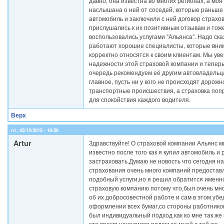
давно, она известна во многих регионах, а мо
наслышана о ней от соседей, которые раньше
автомобиль и заключили с ней договор страхо
прислушались к их позитивным отзывам и тож
воспользовались услугами "Альянса". Надо ска
работают хорошие специалисты, которые вни
корректно относятся к своим клиентам. Мы ув
надежности этой страховой компании и теперь
очередь рекомендуем её другим автовладельц
главное, пусть ни у кого не происходят дорожн
транспортные происшествия, а страховка поп
для спокойствия каждого водителя.
Верх
пт, 05/15/2015 - 16:56
Artur
Здравствуйте! О страховой компании Альянс м
известно после того как я купил автомобиль и 
застраховать.Думаю не новость что сегодня на
страхования очень много компаний предоста
подобный услуги,но я решил обратится именно
страховую компанию потому что,был очень мн
об их добросовестной работе и сам в этом уб
оформлении всех бумаг,со стороны работнико
был индивидуальный подход как ко мне так же и
это время находился рядом со мной с той же