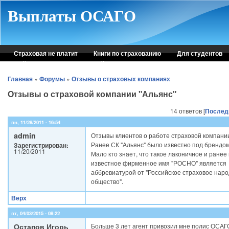
Skip to main content
Выплаты ОСАГО
Страховая не платит
Книги по страхованию
Для студентов
Рейтинг страховых компаний
Консультация автоюриста
Главная
»
Форумы
»
Отзывы о страховых компаниях
Отзывы о страховой компании "Альянс"
14 ответов [
Послед
пн, 11/28/2011 - 16:54
admin
Отзывы клиентов о работе страховой компани
Ранее СК "Альянс" было известно под брендо
Зарегистрирован:
11/20/2011
Мало кто знает, что такое лаконичное и ранее
известное фирменное имя "РОСНО" является
аббревиатурой от "Российское страховое нар
общество".
Верх
пт, 04/03/2015 - 08:22
Остапов Игорь
Больше 3 лет агент привозил мне полис ОСАГО