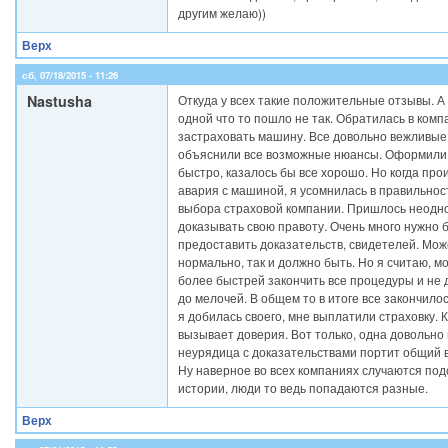
другим желаю))
Верх
сб, 07/18/2015 - 11:26
Nastusha
Откуда у всех такие положительные отзывы. А
одной что то пошло не так. Обратилась в комп
застраховать машину. Все довольно вежливые
объяснили все возможные нюансы. Оформили
быстро, казалось бы все хорошо. Но когда пр
авария с машиной, я усомнилась в правильнос
выбора страховой компании. Пришлось неодн
доказывать свою правоту. Очень много нужно 
предоставить доказательств, свидетелей. Мож
нормально, так и должно быть. Но я считаю, 
более быстрей закончить все процедуры и не
до мелочей. В общем то в итоге все закончило
я добилась своего, мне выплатили страховку.
вызывает доверия. Вот только, одна довольно
неурядица с доказательствами портит общий 
Ну наверное во всех компаниях случаются по
истории, люди то ведь попадаются разные.
Верх