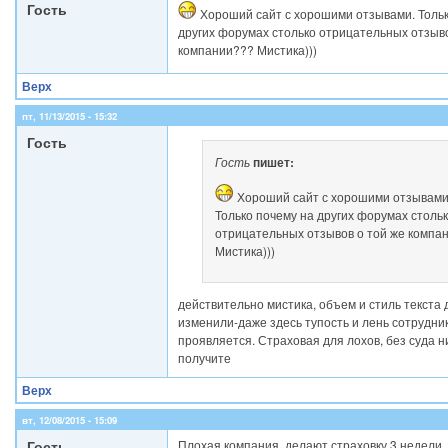
Гость
Хороший сайт с хорошими отзывами. Тольк
других форумах столько отрицательных отзыво
компании??? Мистика)))
Верх
пт, 11/13/2015 - 15:32
Гость
Гость
пишет:
Хороший сайт с хорошими отзывами
Только почему на других форумах столь
отрицательных отзывов о той же компа
Мистика)))
действительно мистика, объем и стиль текста 
изменили-даже здесь тупость и лень сотрудни
проявляется. Страховая для лохов, без суда н
получите
Верх
вт, 12/08/2015 - 15:09
Гость
Плохая компания, делают страховку 3 недели