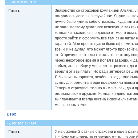
ср, 06/10/2015 - 17:16
Гость
Знакомство со страховой компанией Альянс, у
получилось довольно случайное. Я купил авто
нужно было купить себе страховку. Куда идти и
не знал, поэтому делал все вслепую. И так как
компании находился не далеко от моего дома,
просто зайти и оформить все там. Я не читал н
гарантий. Мне просто нужно было оформить ст
все. Я и не думал, что может что-то произойти
этой причине и отнеся так халатно к этому воп
через некоторое время я попал в аварию. Я д
забыл, что вообще у меня есть страховка, да и
верил в эти выплаты. Но ради интереса решил
Я был очень поражен, особенно когда мне вып
сумму для ремонта и еще предложили новый д
Теперь я страхуюсь только в «Альянсе», да и 
его всем своим друзьям. Компания действител
выплачивает и всегда честна к своим клиентам.
меня, очень важно.
Верх
чт, 06/18/2015 - 11:03
Гость
У на с женой 2 разные страховки и еще в разн
Не буду лить грязь на страховку жены, но уже 