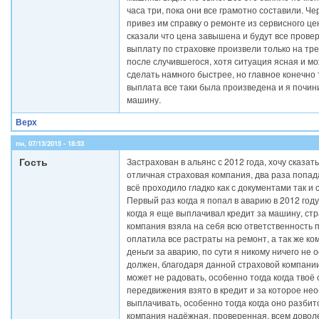
часа три, пока они все грамотно составили. Че
привез им справку о ремонте из сервисного цен
сказали что цена завышена и будут все провер
выплату по страховке произвели только на тр
после случившегося, хотя ситуация ясная и м
сделать намного быстрее, но главное конечно 
выплата все таки была произведена и я почин
машину.
Верх
пн, 07/13/2015 - 18:53
Гость
Застрахован в альянс с 2012 года, хочу сказать
отличная страховая компания, два раза попад
всё проходило гладко как с документами так и 
Первый раз когда я попал в аварию в 2012 году,
когда я еще выплачивал кредит за машину, ст
компания взяла на себя всю ответственность 
оплатила все растраты на ремонт, а так же к
деньги за аварию, по сути я никому ничего не 
должен, благодаря данной страховой компании
может не радовать, особенно тогда когда твоё
передвижения взято в кредит и за которое не
выплачивать, особенно тогда когда оно разбито
компания надёжная, проверенная, всем доволе