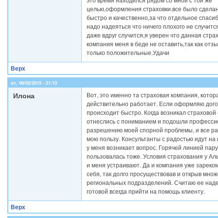
целью,оформления страховки.все было сделан
быстро и качественно,за что отдельное спаси
надо надеяться что ничего плохого не случится
даже вдруг случится,я уверен что данная стра
компания меня в беде не оставить,так как отзы
только положительные.Удачи
Верх
вт, 06/02/2015 - 21:13
Илона
Вот, это именно та страховая компания, котор
действительно работает. Если оформляю догов
происходит быстро. Когда возникал страховой 
отнеслись с пониманием и подошли професси
разрешению моей спорной проблемы, и все р
мою пользу. Консультанты с радостью идут на 
у меня возникает вопрос. Горячей линией пару
пользовалась тоже. Условия страхования у Ал
и меня устраивают. Да и компания уже зарек
себя, так долго просуществовав и открыв мно
региональных подразделений. Считаю ее над
готовой всегда прийти на помощь клиенту.
Верх