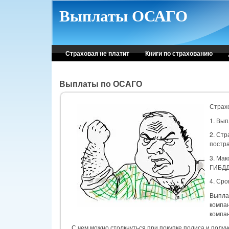
Skip to main content
Выплаты ОСАГО
Страховая не платит
Книги по страхованию
Выплаты по ОСАГО
Страх
1. Вып
2. Стр
постр
3. Ма
ГИБДД 
4. Сро
Выпла
компан
компан
С чем можно столкнуться при покупке полиса и полу