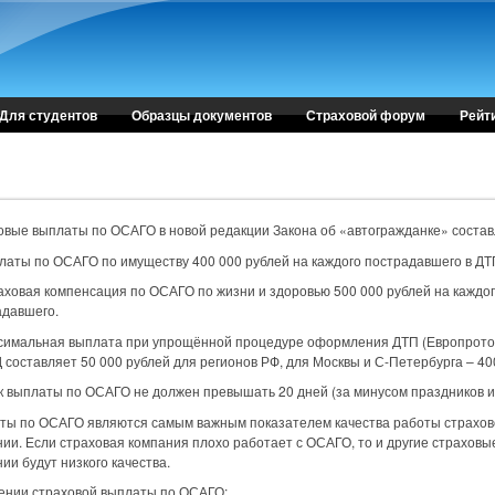
Для студентов
Образцы документов
Страховой форум
Рейт
овые выплаты по ОСАГО в новой редакции Закона об «автогражданке» состав
латы по ОСАГО по имуществу 400 000 рублей на каждого пострадавшего в ДТ
аховая компенсация по ОСАГО по жизни и здоровью 500 000 рублей на каждо
адавшего.
ксимальная выплата при упрощённой процедуре оформления ДТП (Европрото
составляет 50 000 рублей для регионов РФ, для Москвы и С-Петербурга – 400
к выплаты по ОСАГО не должен превышать 20 дней (за минусом праздников и
ты по ОСАГО являются самым важным показателем качества работы страхов
ии. Если страховая компания плохо работает с ОСАГО, то и другие страховые
ии будут низкого качества.
чении страховой выплаты по ОСАГО: