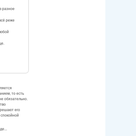
в разное
всё реже
любой
ще.
вляется
нием, то есть
не обязательно.
тво
 решают его
 спокойной
е...