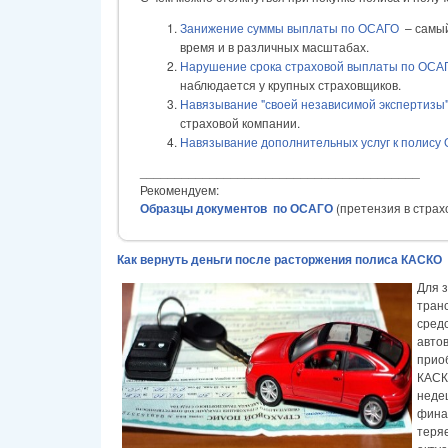
Занижение суммы выплаты по ОСАГО
– самый
время и в различных масштабах.
Нарушение срока страховой выплаты по ОСА
наблюдается у крупных страховщиков.
Навязывание "своей независимой экспертизы
страховой компании.
Навязывание дополнительных услуг к полису
________________________________________
Рекомендуем:
Образцы документов по ОСАГО
(претензия в страх
Как вернуть деньги после расторжения полиса КАСКО
Для 
тран
сред
авто
прио
КАСКО
неде
фина
теря