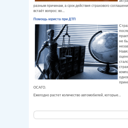
актуа
разным причинам, а срок действия страхового соглашени
встаёт вопрос: во...
Помощь юриста при ДТП
Стра
посл
практ
не б
неза
Навя
оцен
стал
стра
комп
одно
прин
ОСАГО.
Ежегодно растет количество автомобилей, которые...