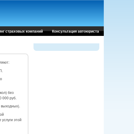
инг страховых компаний
Консультация автоюриста
ляют:
П.
го
кол) без
 000 руб.
 выходных).
ой
 услуги этой