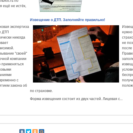
льность по
я ещё не истёк,
Извещение о ДТП. Заполняйте правильно!
ховая экспертиза
Извещ
е ДТП
нужно
ически никогда
страх
ывает
не по
висимой.
после
зывание "своей"
Прави
очной компании
запол
о применяться
извещ
ховыми
услов
аниями
беспр
временно с
получ
ятием закона об
полож
по страховке.
Форма извещения состоит из двух частей. Лицевая с...