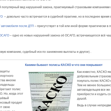
 популярный вид нарушений закона, практикуемый страховыми компаниями 
ГО
– довольно часто встречается в судебной практике, но в последнее время 
" автомобиля после ДТП
– присутствует в той или иной форме практически в 
 ОСАГО
– одно из новых нарушений закона об ОСАГО, встречающегося всё ча
овую компанию, судебный иск по занижению выплаты и другое) .
Какими бывают полисы КАСКО и что они покрывают
защиты
Как известно, КАСКО я
спортного
добровольным страхова
ства многие
покупать полис КАСКО 
владельцы
Тем не менее большинс
бретают полис
автовладельцев все же
. Но, когда этот
приобрести и ездить со
шёвый
душой.
нсовый продукт
Ведь в случае непредвид
ет свою