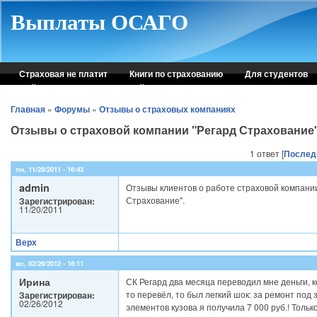
Skip to main content
Выплаты ОСАГО
Страховая не платит
Книги по страхованию
Для студентов
Рейтинг страховых компаний
Консультация автоюриста
Главная
»
Форумы
»
Отзывы о страховых компаниях
Отзывы о страховой компании "Регард Страхование
1 ответ [
Послед
пн, 11/28/2011 - 16:43
admin
Отзывы клиентов о работе страховой компании
Страхование".
Зарегистрирован:
11/20/2011
Верх
вс, 02/26/2012 - 16:11
Ирина
СК Регард два месяца переводил мне деньги, к
то перевёл, то был легкий шок: за ремонт под 
Зарегистрирован:
02/26/2012
элементов кузова я получила 7 000 руб.! Только