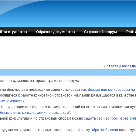
Для студентов
Образцы документов
Страховой форум
Рейт
2 ответа [
Последн
опросы администраторам страхового форума.
 на форуме вам необходимо зарегистрироваться:
форма для регистрации на 
осящиеся к работе конкретной страховой компании размещаются в качестве
вых компаниях"
;
 консультации по вопросам взаимоотношений со страховыми компаниями нуж
"Бесплатные консультации по выплатам"
;
ьной консультации по страховым спорам можно
задать свой вопрос через он
трудничества можно отправить запрос через
форму обратной связи
напряму