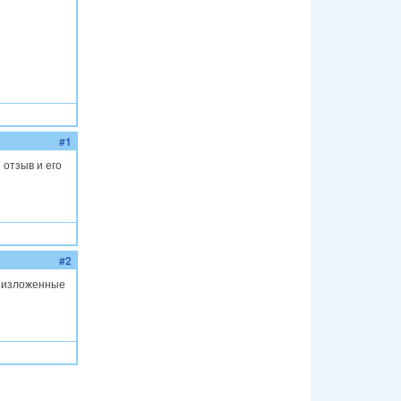
#1
 отзыв и его
#2
о изложенные