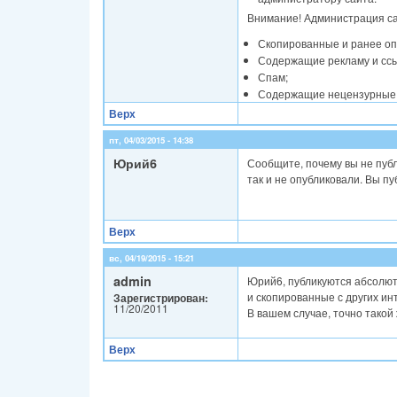
Внимание! Администрация с
Скопированные и ранее оп
Содержащие рекламу и ссы
Спам;
Содержащие нецензурные
Верх
пт, 04/03/2015 - 14:38
Юрий6
Сообщите, почему вы не публ
так и не опубликовали. Вы п
Верх
вс, 04/19/2015 - 15:21
admin
Юрий6, публикуются абсолют
и скопированные с других инт
Зарегистрирован:
11/20/2011
В вашем случае, точно такой 
Верх