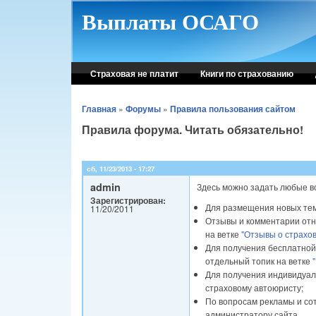
Skip to main content
Выплаты ОСАГО
Страховая не платит
Книги по страхованию
Главная
»
Форумы
»
Правила пользования сайтом
Правила форума. Читать обязательно!
сб, 11/23/2013 - 17:27
admin
Здесь можно задать любые в
Зарегистрирован:
Для размещения новых тем
11/20/2011
Отзывы и комментарии отн
на ветке
"Отзывы о страхо
Для получения бесплатной
отдельный топик на ветке
Для получения индивидуал
страховому автоюристу;
По вопросам рекламы и со
администратору сайта.