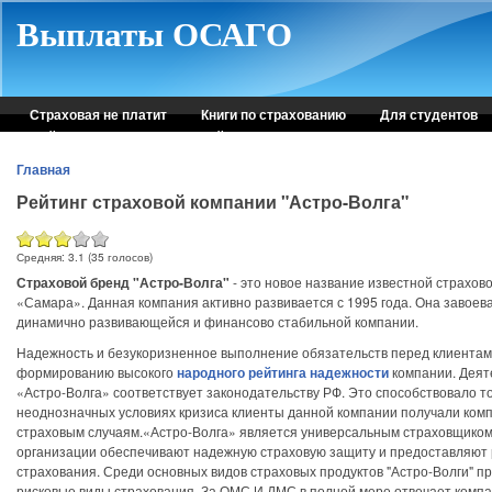
Skip to main content
Выплаты ОСАГО
Страховая не платит
Книги по страхованию
Для студентов
Рейтинг страховых компаний
Консультация автоюриста
Главная
Рейтинг страховой компании "Астро-Волга"
Средняя:
3.1
(
35
голосов)
Страховой бренд "Астро-Волга"
- это новое название известной страхов
«Самара». Данная компания активно развивается с 1995 года. Она завое
динамично развивающейся и финансово стабильной компании.
Надежность и безукоризненное выполнение обязательств перед клиентам
формированию высокого
народного рейтинга надежности
компании. Деят
«Астро-Волга» соответствует законодательству РФ. Это способствовало то
неоднозначных условиях кризиса клиенты данной компании получали ком
страховым случаям.«Астро-Волга» является универсальным страховщиком,
организации обеспечивают надежную страховую защиту и предоставляют
страхования. Среди основных видов страховых продуктов "Астро-Волги" 
рисковые виды страхования. За ОМС И ДМС в полной мере отвечает компа