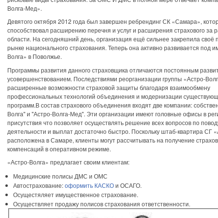
Волга-Мед».
Девятого октября 2012 года был завершен ребрендинг СК «Самара», кото
способствовал расширению перечня и услуг и расширения страхового за 
области. На сегодняшний день, организация ещё сильнее закрепила своё
рынке национального страхования. Теперь она активно развивается под и
Волга» в Поволжье.
Программы развития данного страховщика отличаются постоянным разви
усовершенствованием. Последствиями реорганизации группы «Астро-Вол
расширенные возможности страховой защиты благодаря взаимообмену
профессиональных технологий объединения и модернизации существующ
программ.В состав страхового объединения входят две компании: собствен
Волга" и "Астро-Волга-Мед". Эти организации имеют головные офисы в ре
присутствия что позволяет осуществлять решение всех вопросов по повод
деятельности и выплат достаточно быстро. Поскольку штаб-квартира СГ 
расположена в Самаре, клиенты могут рассчитывать на получение страхо
компенсаций в оперативном режиме.
«Астро-Волга» предлагает своим клиентам:
Медицинские полисы ДМС и ОМС
Автострахование:
оформить КАСКО
и ОСАГО.
Осущестяляет имущественное страхование.
Осуществляет продажу полисов страхования ответственности.