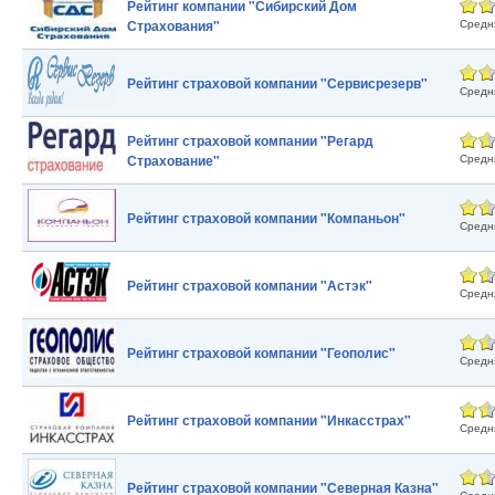
Рейтинг компании "Сибирский Дом
Средн
Страхования"
Рейтинг страховой компании "Сервисрезерв"
Средн
Рейтинг страховой компании "Регард
Средн
Страхование"
Рейтинг страховой компании "Компаньон"
Средн
Рейтинг страховой компании "Астэк"
Средн
Рейтинг страховой компании "Геополис"
Средн
Рейтинг страховой компании "Инкасстрах"
Средн
Рейтинг страховой компании "Северная Казна"
Средн