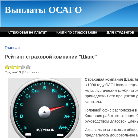
Skip to main content
Выплаты ОСАГО
Страховая не платит
Книги по страхованию
Для студентов
Рейтинг страховых компаний
Консультация автоюриста
Главная
Рейтинг страховой компании "Шанс"
Средняя:
3
(
83
голоса)
Страховая компания Шанс
б
в 1990 году ОАО Новолипецк
металлургическим комбинатом
принадлежит сто процентов у
капитала.
Головной офис расположен в 
Компания работает в форме 
руководством Власовой Елен
Изначально страховым обще
предлагалось добровольное 