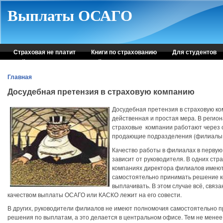
Skip to main content
Выплаты ОСАГО
Страховая не платит
Книги по страхованию
Для студентов
Рейтинг страховых компаний
Консультация автоюриста
Главная
Досудебная претензия в страховую компанию
Досудебная претензия в страховую к
действенная и простая мера. В регио
страховые компании работают через
продающие подразделения (филиалы, 
Качество работы в филиалах в первую
зависит от руководителя. В одних стр
компаниях директора филиалов имею
самостоятельно принимать решение ко
выплачивать. В этом случае всё, связа
качеством выплаты ОСАГО или КАСКО лежит на его совести.
В других, руководители филиалов не имеют полномочия самостоятельно 
решения по выплатам, а это делается в центральном офисе. Тем не менее,