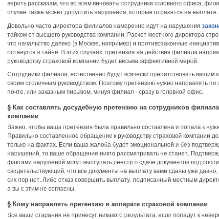
верить рассказам, что во всем виноваты сотрудники головного офиса, фили
случае также может допустить нарушения, которые отразятся на выплате.
Довольно часто директора филиалов намеренно идут на нарушения
закон
тайком от высшего руководства компании. Расчет местного директора стро
что начальство далеко (в Москве, например) и противозаконные инициат
останутся в тайне. В этих случаях, претензия на действия филиала напря
руководству страховой компании будет весьма эффективной мерой.
Сотрудники филиала, естественно будут всячески препятствовать вашим к
своим столичным руководством. Поэтому претензию нужно направлять по 
почте, или заказным письмом, минуя филиал - сразу в головной офис.
§ Как составлять досудебную претензию на сотрудников филиала
компании
Важно, чтобы ваша претензия была правильно составлена и попала к нужн
Правильно составленное обращение к руководству страховой компании до
только на фактах. Если ваша жалоба будет эмоциональной и без подтвер
нарушений, то ваше обращение никто рассматривать не станет. Подтвер
фактами нарушений могут выступать реестр о сдаче документов под роспи
свидетельствующий, что все документы на выплату вами сданы уже давно,
сих пор нет. Либо отказ совершить выплату, подписанный местным дирек
а вы с этим не согласны.
§ Кому направлять претензию в аппарате страховой компании
Все ваши старания не принесут никакого результата, если попадут к невер