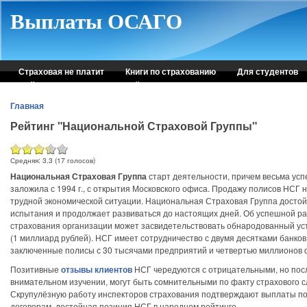
Skip to main content
Выплаты ОСАГО
Страховая не платит
Книги по страхованию
Для студентов
Рейтинг страховых компаний
Консультация автоюриста
Главная
Рейтинг "Национальной Страховой Группы"
Средняя:
3.3
(
17
голосов)
Национальная Страховая Группа
старт деятельности, причем весьма ус
заложила с 1994 г., с открытия Московского офиса. Продажу полисов НСГ 
трудной экономической ситуации. Национальная Страховая Группа досто
испытания и продолжает развиваться до настоящих дней. Об успешной ра
страхования организации может засвидетельствовать обнародованный ус
(1 миллиард рублей). НСГ имеет сотрудничество с двумя десятками банков
заключенные полисы с 30 тысячами предприятий и четвертью миллионов 
Позитивные
отзывы клиентов
НСГ чередуются с отрицательными, но посл
внимательном изучении, могут быть сомнительными по факту страхового с
Скрупулёзную работу инспекторов страхования подтверждают выплаты п
договорам, достойная позиция НСГ в народном рейтинге.