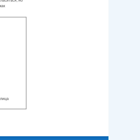
как
улица