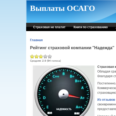
Skip to main content
Выплаты ОСАГО
Страховая не платит
Книги по страхованию
Главная
Рейтинг страховой компании "Надежда"
Средняя:
2.9
(
94
голоса)
Страховая 
Обладая сра
благодаря с
Постепенно,
Коммерческа
страховщико
Из отзывов
своевременн
предоставле
Народный ре