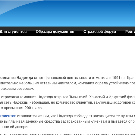
Для студентов
Образцы документов
Страховой форум
Рейт
компания Надежда
старт финансовой деятельности отметила в 1991 г. в Кра
внительно небольшим уставным капиталом, компания обрела устойчивую по
траховым резервам.
 страховая компания Надежда открыла Тывинский, Хакаский и Иркутский фил
я сеть Надежды небольшая, но количество клиентов, заключивших договор с
м превышает 200 тысяч.
 клиентов
становится ясным, что Надежда соблюдает касающиеся ее пункты д
о выплачивая денежные средства застрахованным клиентам и пытается опр
нное ей доверие.
йтинг разделен двумя мнениями. С отрицательными отзывами сложно не сог