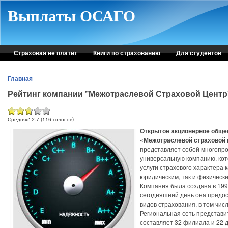
Skip to main content
Выплаты ОСАГО
Страховая не платит
Книги по страхованию
Для студентов
Рейтинг страховых компаний
Консультация автоюриста
Главная
Рейтинг компании "Межотраслевой Страховой Центр
Средняя:
2.7
(
116
голосов)
Открытое акционерное обще
«Межотраслевой страховой 
представляет собой многопр
универсальную компанию, ко
услуги страхового характера к
юридическим, так и физическ
Компания была создана в 199
сегодняшний день она предос
видов страхования, в том чис
Региональная сеть представ
составляет 32 филиала и 22