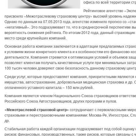
офиса по всей территории ст
Рейтинговое агентство «Эксп
присвоило «Межотраслевому страховому центру» высокий уровень надежн
Однако по данным на 07.05.2013 года, агентство изменило прогноз со «ст
«негативный». Это подразумевает то, что в среднесрочной перспективе в
вероятность снижения рейтинга. По итогам 2012 года, данный страховщик
место среди крупнейших компаний.
Основная работа компании заключается в адаптации предлагаемых страх
к условиям жизни конкретного клиента и к особенностям его финансово-х
деятельности. Компания стремится к оптимизации условий и объемов защ
позволяет клиентам получать качественные услуги при минимальных затр
100 тысяч человек доверяют свою безопасность данному страховому центр
Среди услуг, которые предоставляет компания, приоритетными являются 
имущества, автострахование, добровольная медицинская страховка и др.
оплаченного уставного капитала – 150 млн.рублей.
Компания является членом Национального Союза страховщиков ответстве
Российского Союза Автостраховщиков, других программ и пулов.
«Межотраслевой страховой центр»
сотрудничает с первоклассными мир
страховыми и перестраховочными компаниями: Москва-Ре, Ингосстрах, Сп
др.
Стабильная работа каждой организации подразумевает под собой оценку
рисков: финансовых, производственных, также рисков, которые связаны с 