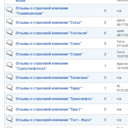
Казна"
Отзывы о страховой компании
0
н/д
"Сервисрезерв"
admin
Отзывы о страховой компании "Согаз"
2
06/17/2
opsih
Отзывы о страховой компании "Согласие"
6
08/17/2
Гость
Отзывы о страховой компании "Союз"
5
07/12/2
Гость
Отзывы о страховой компании "Страж"
2
10/07/2
Отзывы о страховой компании
Кристи
1
"Сургутнефтегаз"
12/14/2
Отзывы о страховой компании "Талисман"
0
н/д
PL
Отзывы о страховой компании "Тирус"
1
01/21/2
Отзывы о страховой компании "Транснефть"
0
н/д
Отзывы о страховой компании "Траст"
0
н/д
Отзывы о страховой компании "Тэст - Жасо"
0
н/д