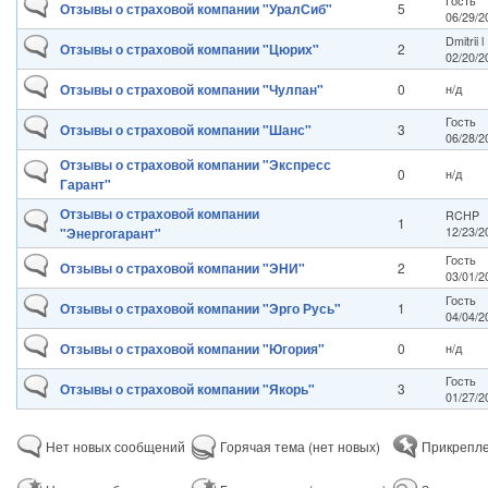
Гость
Отзывы о страховой компании "УралСиб"
5
06/29/2
Dmitrii 
Отзывы о страховой компании "Цюрих"
2
02/20/2
Отзывы о страховой компании "Чулпан"
0
н/д
Гость
Отзывы о страховой компании "Шанс"
3
06/28/2
Отзывы о страховой компании "Экспресс
0
н/д
Гарант"
Отзывы о страховой компании
RCHP
1
"Энергогарант"
12/23/2
Гость
Отзывы о страховой компании "ЭНИ"
2
03/01/2
Гость
Отзывы о страховой компании "Эрго Русь"
1
04/04/2
Отзывы о страховой компании "Югория"
0
н/д
Гость
Отзывы о страховой компании "Якорь"
3
01/27/2
Нет новых сообщений
Горячая тема (нет новых)
Прикрепле