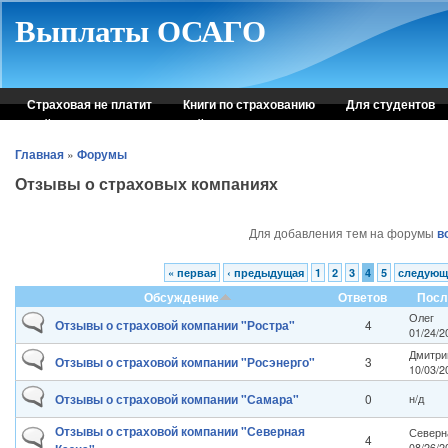
Skip to main content
Выплаты ОСАГО
Страховая не платит
Книги по страхованию
Для студентов
Рейтинг страховых компаний
Консультация автоюриста
Главная
»
Форумы
Отзывы о страховых компаниях
Для добавления тем на форумы
в
« первая
‹ предыдущая
1
2
3
4
5
следующ
Обсуждение
Ответов
Посл
Олег
Отзывы о страховой компании "Ростра"
4
01/24/2
Дмитри
Отзывы о страховой компании "Росэнерго"
3
10/03/2
Отзывы о страховой компании "Самара"
0
н/д
Отзывы о страховой компании "Северная
Северн
4
08/26/2